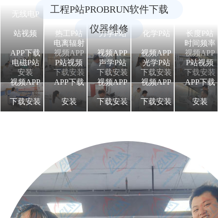
工程P站PROBRUN软件下载
无线电P
仪器维修
站视频
热工P站
力学P站
化学P站
长度P站
电离辐射
时间频率
APP下载
视频APP
视频APP
视频APP
视频APP
电磁P站
P站视频
声学P站
光学P站
P站视频
安装
下载安装
下载安装
下载安装
下载安装
视频APP
APP下载
视频APP
视频APP
APP下载
下载安装
安装
下载安装
下载安装
安装