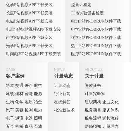
化学P站视频APP下载安装
流量计检定
长度P站视频APP下载安装
工地试验设备检定
电磁P站视频APP下载安装
电力P站PROBRUN软件下载
电离辐射P站视频APP下载安装
电学P站PROBRUN软件下载
声学P站视频APP下载安装
化学P站PROBRUN软件下载
光学P站视频APP下载安装
热工P站PROBRUN软件下载
时间频率P站视频APP下载安装
医疗P站PROBRUN软件下载
CASE
NEWS
ABOUT US
客户案例
计量动态
关于计量
轨道
交通
铁路
航空
计量动态
资质证书
建筑
建材
智能
能源
行业新闻
计量实验室
生物
化学
地质
冶金
在线解答
组织架构
企业文化
汽车
美容
检测
电力
校准新技术
服务项目
服务体系
电子
通讯
电器
照明
服务流程
送检流程
五金
机械
食品
石油
送修须知
计量理念